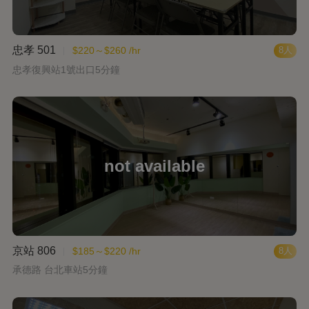
忠孝 501
$220～$260 /hr
8人
忠孝復興站1號出口5分鐘
舞
京站 806
$185～$220 /hr
8人
承德路 台北車站5分鐘