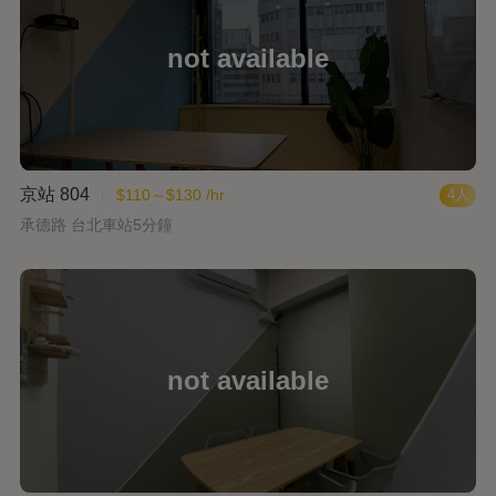
京站 804
$110～$130 /hr
4人
承德路 台北車站5分鐘