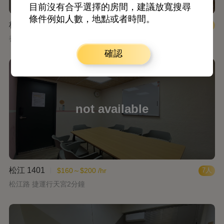
目前沒有合乎選擇的房間，建議放寬搜尋
條件例如人數，地點或者時間。
杭南 919
$210～$250 /hr
7人
善導寺站5號出口步行6分鐘
確認
松江 1401
$160～$200 /hr
7人
松江路 捷運行天宮2分鐘