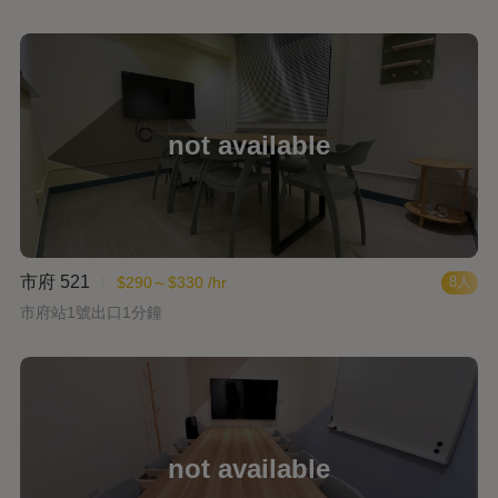
市府 521
$290～$330 /hr
8人
市府站1號出口1分鐘