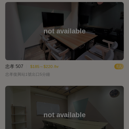
忠孝 507
$185～$220 /hr
8人
忠孝復興站1號出口5分鐘