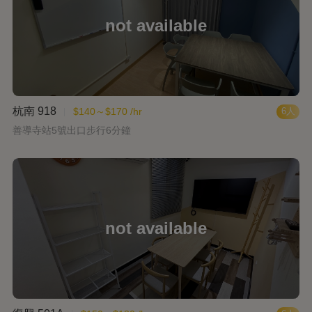
杭南 918
$140～$170 /hr
6人
善導寺站5號出口步行6分鐘