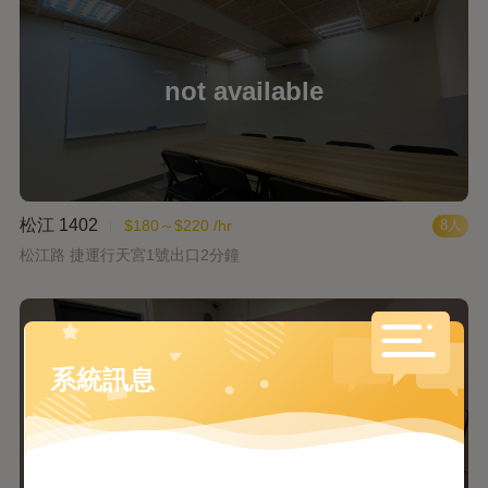
松江 1402
$180～$220 /hr
8人
松江路 捷運行天宮1號出口2分鐘
系統訊息