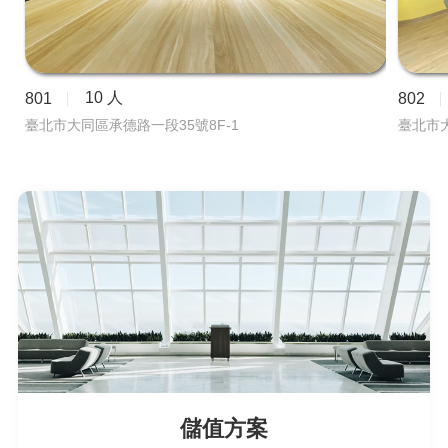
10 人
801
802
臺北市大同區承德路一段35號8F-1
臺北市大
儲值方案