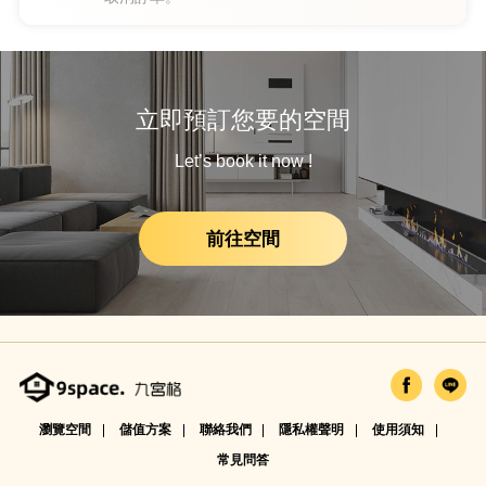
立即預訂您要的空間
Let’s book it now !
前往空間
瀏覽空間
儲值方案
聯絡我們
隱私權聲明
使用須知
常見問答