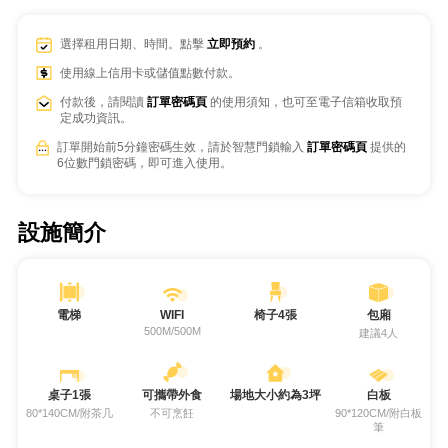
選擇租用日期、時間。點擊
立即預約
。
使用線上信用卡或儲值點數付款。
付款後，請閱讀
訂單密碼頁
的使用須知，也可至電子信箱收取預
定成功資訊。
訂單開始前5分鐘密碼生效，請於智慧門鎖輸入
訂單密碼頁
提供的
6位數門鎖密碼，即可進入使用。
設施簡介
電梯
WIFI
椅子4張
包廂
500M/500M
建議4人
桌子1張
可攜帶外食
場地大小約為3坪
白板
80*140CM/附茶几
不可烹飪
90*120CM/附白板
筆