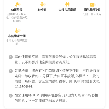
勿留垃圾
衣帽架
大樓共用廁所
兩孔插座2個
請將垃圾分類回
另附三孔延長線
收，包好丟置於垃
圾區域
非無障礙空間
本場地非無障礙空
間
請勿使用麥克風、音響等擴音設備，並保持適當談話音
量，以不影響其他空間使用者為原則。
音量標準：將自有的門口關閉的情況下使用，可以維持在
走廊中線收音約55分貝下(大約正常說話)為標準；一般的
雨聲、鳥叫聲、辦公室內敲打鍵盤、影印列印的聲音大概
就是50分貝。
如需使用轉HDMI的轉接頭連接，須留意可能會有相容性
的問題，不一定能成功播放與投影。