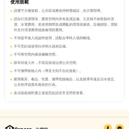
使用規範
請遵守大樓規範，公共區域應保持輕聲細語，勿大聲喧嘩。
請自行清潔環境，愛惜空間內所有裝潢設備。九宮格不收取額外清
潔、水電費用。若使用期間造成髒亂的環境或傢俱、設備損毀，需額
外支付清潔費用或維修理賠費用。
不得提早進入或超時使用，請配合準時入場與離場。
不可烹飪或使用任何明火器材設備。
不可將空間內傢俱搬離空間。
除等待進入外，不得逗留或佔用公共空間。
不可攜帶寵物入內（導盲犬則不在此規範）。
嚴禁吸菸、毒品、性愛、攜帶危險物品，以及賭博等違反法令規定、
公共秩序或善良風俗的行為。
各項規範相對應之違規罰款請至常見問答查看。