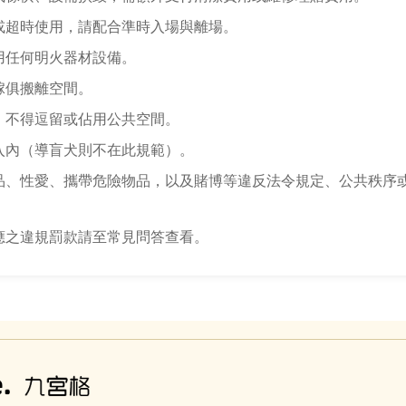
或超時使用，請配合準時入場與離場。
用任何明火器材設備。
傢俱搬離空間。
，不得逗留或佔用公共空間。
入內（導盲犬則不在此規範）。
品、性愛、攜帶危險物品，以及賭博等違反法令規定、公共秩序
應之違規罰款請至常見問答查看。