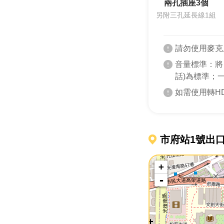
兩孔插座3個
另附三孔延長線1組
請勿使用麥克
音量標準：將
話)為標準；
如需使用轉H
市府站1號出口
+
-