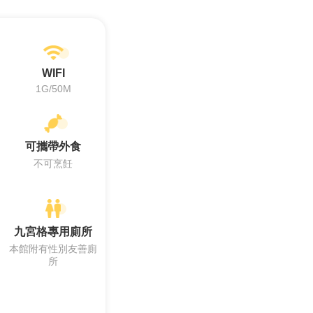
WIFI
1G/50M
可攜帶外食
不可烹飪
九宮格專用廁所
本館附有性別友善廁
所