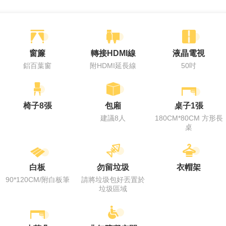
窗簾
轉接HDMI線
液晶電視
鋁百葉窗
附HDMI延長線
50吋
椅子8張
包廂
桌子1張
建議8人
180CM*80CM 方形長
桌
白板
勿留垃圾
衣帽架
90*120CM/附白板筆
請將垃圾包好丟置於
垃圾區域