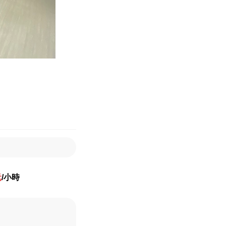
元
/小時