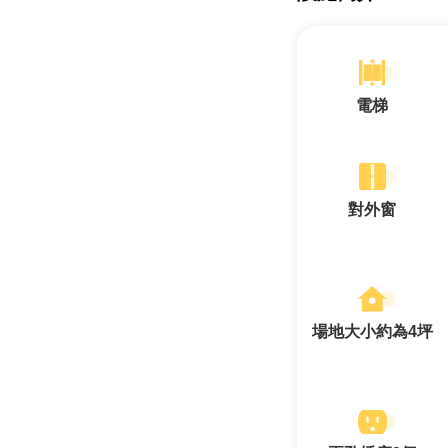
電梯
對外窗
場地大小約為4坪