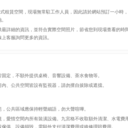
自助式租賃空間，現場無常駐工作人員，因此請於網站預訂一小時
地。
供最詳細的資訊，並符合實際空間照片，節省您到現場查看的時
線上客服詢問更多的資訊。
皆固定，不額外提供桌椅、音響設備、茶水食物等。
房內、公共空間皆設有監視器，請勿擅自拔除或遮擋。
範，公共區域應保持輕聲細語，勿大聲喧嘩。
境，愛惜空間內所有裝潢設備。九宮格不收取額外清潔、水電費
或傢俱、設備損毀，需額外支付清潔費用或維修理賠費用。