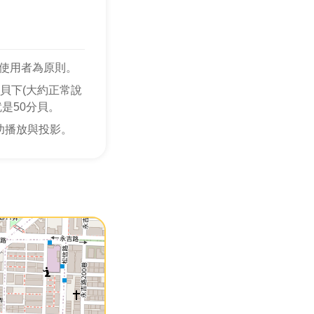
使用者為原則。
貝下(大約正常說
是50分貝。
功播放與投影。