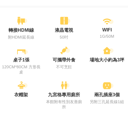
WIFI
轉接HDMI線
液晶電視
1G/50M
附HDMI延長線
50吋
桌子1張
可攜帶外食
場地大小約為3坪
120CM*80CM 方形長
不可烹飪
桌
衣帽架
九宮格專用廁所
兩孔插座3個
本館附有性別友善廁
另附三孔延長線1組
所