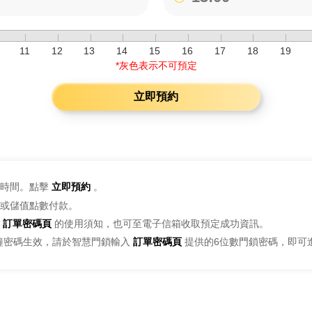
11
12
13
14
15
16
17
18
19
*灰色表示不可預定
立即預約
時間。點擊
立即預約
。
或儲值點數付款。
訂單密碼頁
的使用須知，也可至電子信箱收取預定成功資訊。
鐘密碼生效，請於智慧門鎖輸入
訂單密碼頁
提供的6位數門鎖密碼，即可