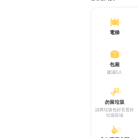
電梯
包廂
建議5人
勿留垃圾
請將垃圾包好丟置於
垃圾區域