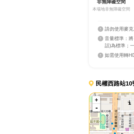
非無障礙空間
本場地非無障礙空間
請勿使用麥克
音量標準：將
話)為標準；
如需使用轉H
民權西路站10
+
-