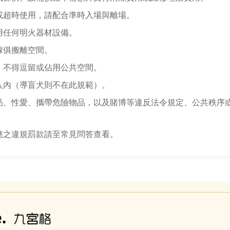
或超時使用，請配合準時入場與離場。
用任何明火器材設備。
傢俱搬離空間。
，不得逗留或佔用公共空間。
入內（導盲犬則不在此規範）。
品、性愛、攜帶危險物品，以及賭博等違反法令規定、公共秩序
應之違規罰款請至常見問答查看。