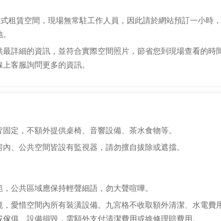
自助式租賃空間，現場無常駐工作人員，因此請於網站預訂一小時
地。
供最詳細的資訊，並符合實際空間照片，節省您到現場查看的時
線上客服詢問更多的資訊。
皆固定，不額外提供桌椅、音響設備、茶水食物等。
房內、公共空間皆設有監視器，請勿擅自拔除或遮擋。
範，公共區域應保持輕聲細語，勿大聲喧嘩。
境，愛惜空間內所有裝潢設備。九宮格不收取額外清潔、水電費
或傢俱、設備損毀，需額外支付清潔費用或維修理賠費用。