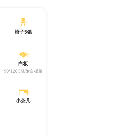
椅子5張
白板
90*120CM/附白板筆
小茶几