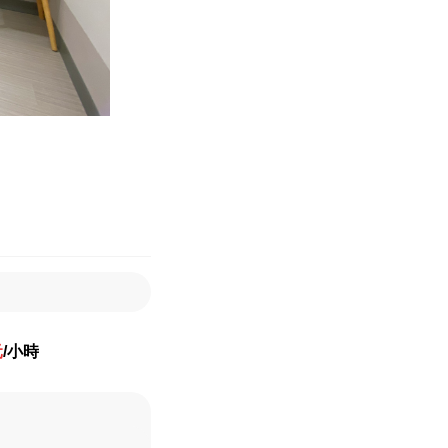
元
/小時