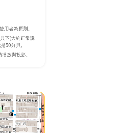
使用者為原則。
貝下(大約正常說
是50分貝。
功播放與投影。