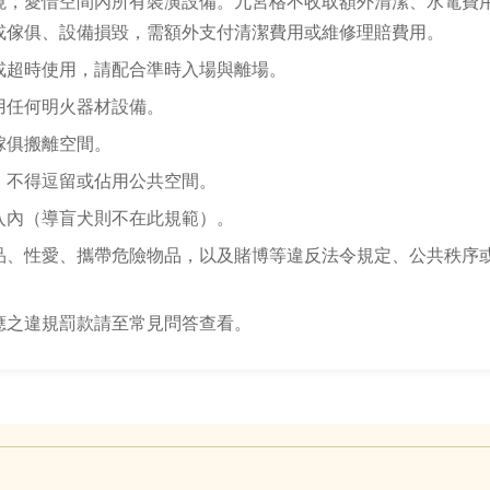
境，愛惜空間內所有裝潢設備。九宮格不收取額外清潔、水電費
或傢俱、設備損毀，需額外支付清潔費用或維修理賠費用。
或超時使用，請配合準時入場與離場。
用任何明火器材設備。
傢俱搬離空間。
，不得逗留或佔用公共空間。
入內（導盲犬則不在此規範）。
品、性愛、攜帶危險物品，以及賭博等違反法令規定、公共秩序
應之違規罰款請至常見問答查看。