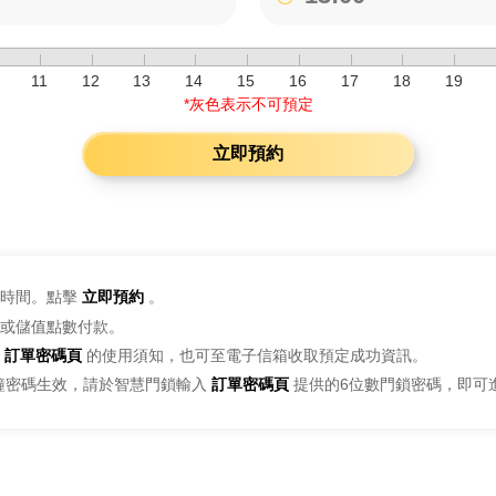
11
12
13
14
15
16
17
18
19
*灰色表示不可預定
立即預約
時間。點擊
立即預約
。
或儲值點數付款。
訂單密碼頁
的使用須知，也可至電子信箱收取預定成功資訊。
鐘密碼生效，請於智慧門鎖輸入
訂單密碼頁
提供的6位數門鎖密碼，即可