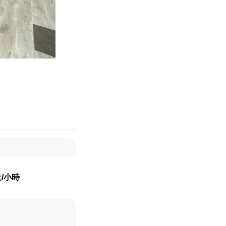
元
/小時