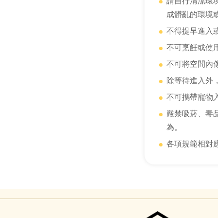
請自行清潔環
成髒亂的環境
不得提早進入
不可烹飪或使
不可將空間內
除等待進入外
不可攜帶寵物
嚴禁吸菸、毒
為。
各項規範相對