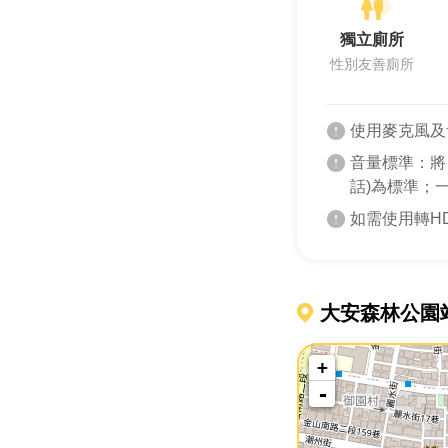
獨立廁所
性別友善廁所
使用麥克風及
音量標準：將
話)為標準；
如需使用轉H
大安森林公園
+
-