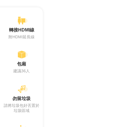
轉接HDMI線
附HDMI延長線
包廂
建議36人
勿留垃圾
請將垃圾包好丟置於
垃圾區域