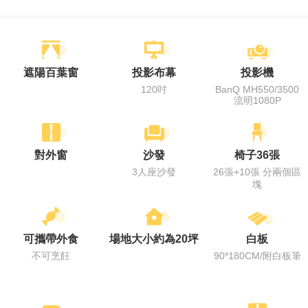
遮陽百葉窗
投影布幕
投影機
120吋
BanQ MH550/3500
流明1080P
對外窗
沙發
椅子36張
3人座沙發
26張+10張 分兩個區
塊
可攜帶外食
場地大小約為20坪
白板
不可烹飪
90*180CM/附白板筆