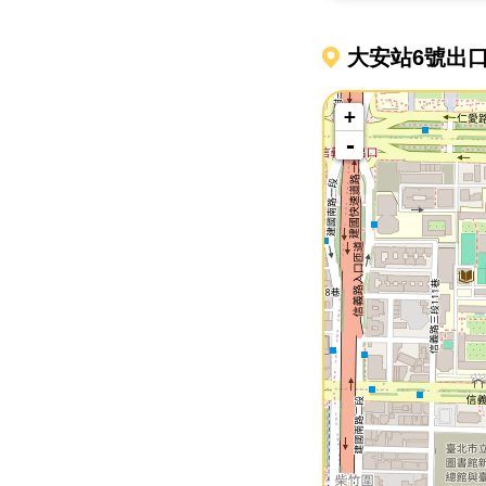
大安站6號出
+
-