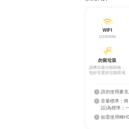
WIFI
1G/600M
勿留垃圾
請將垃圾分類回收，
包好丟置於垃圾區域
請勿使用麥克
音量標準：將
話)為標準；
如需使用轉H