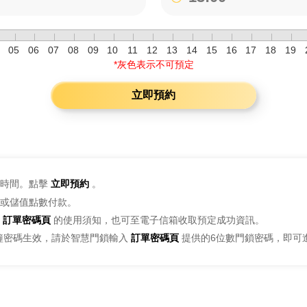
05
06
07
08
09
10
11
12
13
14
15
16
17
18
19
*灰色表示不可預定
立即預約
時間。點擊
立即預約
。
或儲值點數付款。
訂單密碼頁
的使用須知，也可至電子信箱收取預定成功資訊。
鐘密碼生效，請於智慧門鎖輸入
訂單密碼頁
提供的6位數門鎖密碼，即可