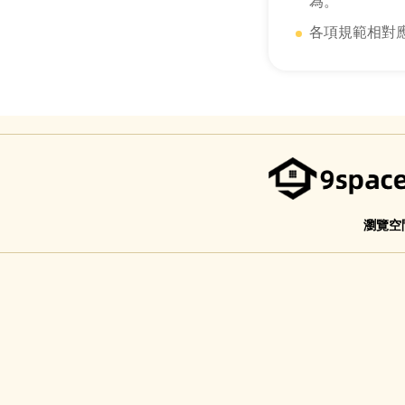
為。
各項規範相對
瀏覽空