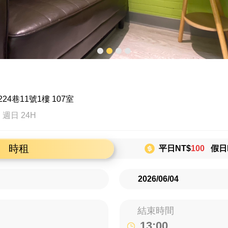
4巷11號1樓 107室
週日 24H
時租
平日NT$
100
假日N
結束時間