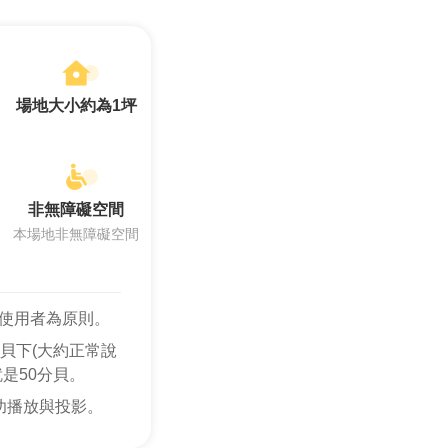
場地大小約為1坪
非無障礙空間
本場地非無障礙空間
使用者為原則。
貝下(大約正常說
是50分貝。
功播放與投影。