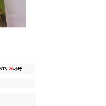
T$
120
/小時