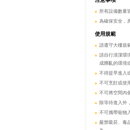
注意事項
所有設備數量
為確保安全，
使用規範
請遵守大樓規
請自行清潔環
成髒亂的環境
不得提早進入
不可烹飪或使
不可將空間內
除等待進入外
不可攜帶寵物
嚴禁吸菸、毒