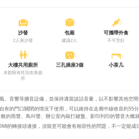
沙發
包廂
可攜帶外食
2人座沙發
建議2人
不可烹飪
大樓共用廁所
三孔插座3個
小茶几
本館附有性別友善廁
所
風、音響等擴音設備，並保持適當談話音量，以不影響其他空間
自有的門口關閉的情況下使用，可以維持在走廊中線收音約55分
一般的雨聲、鳥叫聲、辦公室內敲打鍵盤、影印列印的聲音大概就
DMI的轉接頭連接，須留意可能會有相容性的問題，不一定能成