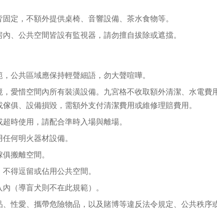
皆固定，不額外提供桌椅、音響設備、茶水食物等。
房內、公共空間皆設有監視器，請勿擅自拔除或遮擋。
範，公共區域應保持輕聲細語，勿大聲喧嘩。
境，愛惜空間內所有裝潢設備。九宮格不收取額外清潔、水電費
或傢俱、設備損毀，需額外支付清潔費用或維修理賠費用。
或超時使用，請配合準時入場與離場。
用任何明火器材設備。
傢俱搬離空間。
，不得逗留或佔用公共空間。
入內（導盲犬則不在此規範）。
品、性愛、攜帶危險物品，以及賭博等違反法令規定、公共秩序