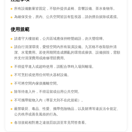
所有設備數量皆固定，不額外提供桌椅、音響設備、茶水食物等。
為確保安全，房內、公共空間皆設有監視器，請勿擅自拔除或遮擋。
使用規範
請遵守大樓規範，公共區域應保持輕聲細語，勿大聲喧嘩。
請自行清潔環境，愛惜空間內所有裝潢設備。九宮格不收取額外清
潔、水電費用。若使用期間造成髒亂的環境或傢俱、設備損毀，需額
外支付清潔費用或維修理賠費用。
不得提早進入或超時使用，請配合準時入場與離場。
不可烹飪或使用任何明火器材設備。
不可將空間內傢俱搬離空間。
除等待進入外，不得逗留或佔用公共空間。
不可攜帶寵物入內（導盲犬則不在此規範）。
嚴禁吸菸、毒品、性愛、攜帶危險物品，以及賭博等違反法令規定、
公共秩序或善良風俗的行為。
各項規範相對應之違規罰款請至常見問答查看。