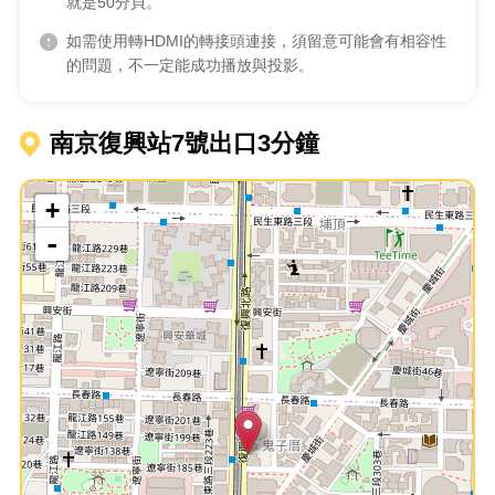
就是50分貝。
如需使用轉HDMI的轉接頭連接，須留意可能會有相容性
的問題，不一定能成功播放與投影。
南京復興站7號出口3分鐘
+
-