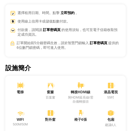
選擇租用日期、時間。點擊
立即預約
。
使用線上信用卡或儲值點數付款。
付款後，請閱讀
訂單密碼頁
的使用須知，也可至電子信箱收取預
定成功資訊。
訂單開始前5分鐘密碼生效，請於智慧門鎖輸入
訂單密碼頁
提供的
6位數門鎖密碼，即可進入使用。
設施簡介
電梯
窗簾
轉接HDMI線
液晶電視
百葉窗
附HDMI延長線/需
55吋
自備轉接頭
WIFI
對外窗
椅子6張
包廂
500M/50M
建議6人