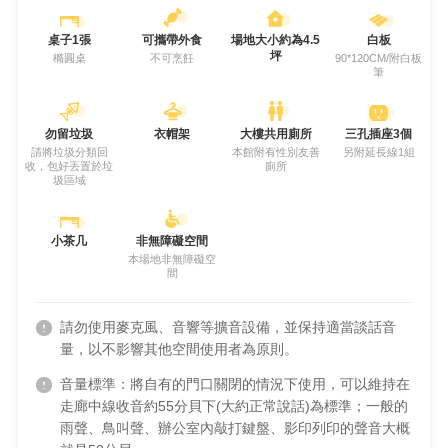
桌子1張
可攜帶外食
場地大小約為4.5
白板
坪
橢圓桌
不可烹飪
90*120CM/附白板
筆
勿留垃圾
衣帽架
大樓共用廁所
三孔插座3個
請將垃圾分類回
本館附有性別友善
另附延長線1組
收，包好丟置於垃
廁所
圾區域
小茶几
非無障礙空間
本場地非無障礙空
間
請勿使用麥克風、音響等擴音設備，並保持適當談話音
量，以不影響其他空間使用者為原則。
音量標準：將自有的門口關閉的情況下使用，可以維持在
走廊中線收音約55分貝下(大約正常說話)為標準；一般的
雨聲、鳥叫聲、辦公室內敲打鍵盤、影印列印的聲音大概