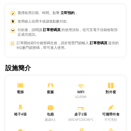
選擇租用日期、時間。點擊
立即預約
。
使用線上信用卡或儲值點數付款。
付款後，請閱讀
訂單密碼頁
的使用須知，也可至電子信箱收取預
定成功資訊。
訂單開始前5分鐘密碼生效，請於智慧門鎖輸入
訂單密碼頁
提供的
6位數門鎖密碼，即可進入使用。
設施簡介
電梯
窗簾
WIFI
對外窗
1G/50M
椅子4張
包廂
桌子1張
可攜帶外食
建議4人
(80CM*120CM)*1
不可烹飪