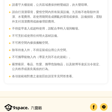
請遵守大樓規範，公共區域應保持輕聲細語，勿大聲喧嘩。
請自行清潔環境，愛惜空間內所有裝潢設備。九宮格不收取額外清
潔、水電費用。若使用期間造成髒亂的環境或傢俱、設備損毀，需額
外支付清潔費用或維修理賠費用。
不得提早進入或超時使用，請配合準時入場與離場。
不可烹飪或使用任何明火器材設備。
不可將空間內傢俱搬離空間。
除等待進入外，不得逗留或佔用公共空間。
不可攜帶寵物入內（導盲犬則不在此規範）。
嚴禁吸菸、毒品、性愛、攜帶危險物品，以及賭博等違反法令規定、
公共秩序或善良風俗的行為。
各項規範相對應之違規罰款請至常見問答查看。