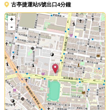
古亭捷運站5號出口4分鐘
+
-