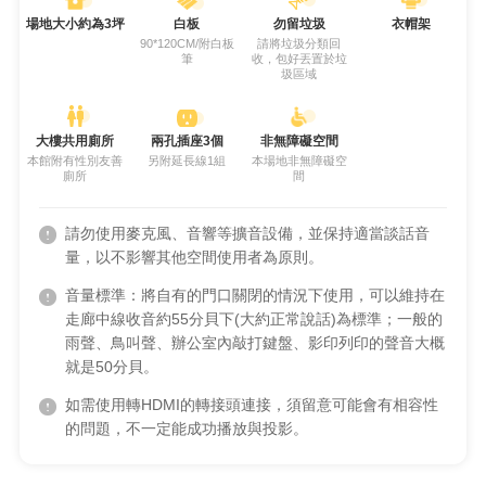
場地大小約為3坪
白板
勿留垃圾
衣帽架
90*120CM/附白板
請將垃圾分類回
筆
收，包好丟置於垃
圾區域
大樓共用廁所
兩孔插座3個
非無障礙空間
本館附有性別友善
另附延長線1組
本場地非無障礙空
廁所
間
請勿使用麥克風、音響等擴音設備，並保持適當談話音
量，以不影響其他空間使用者為原則。
音量標準：將自有的門口關閉的情況下使用，可以維持在
走廊中線收音約55分貝下(大約正常說話)為標準；一般的
雨聲、鳥叫聲、辦公室內敲打鍵盤、影印列印的聲音大概
就是50分貝。
如需使用轉HDMI的轉接頭連接，須留意可能會有相容性
的問題，不一定能成功播放與投影。