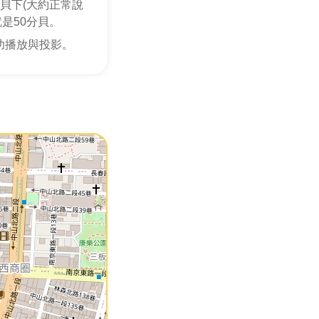
貝下(大約正常說
是50分貝。
功播放與投影。