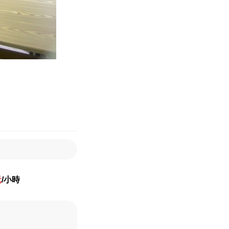
元
/小時