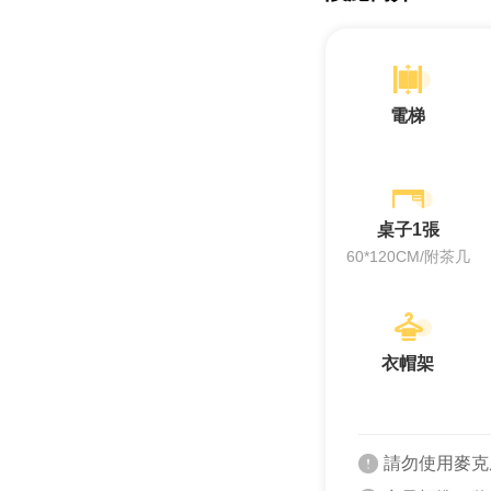
電梯
桌子1張
60*120CM/附茶几
衣帽架
請勿使用麥克