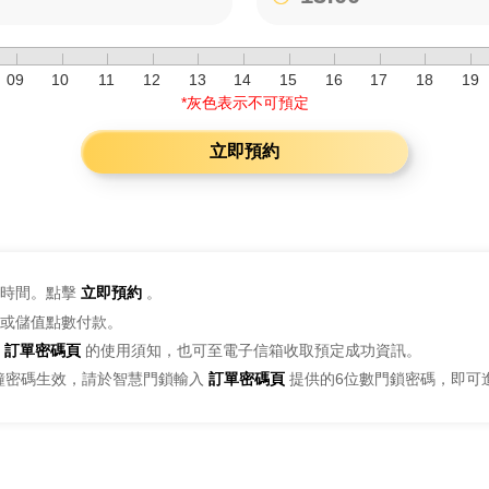
09
10
11
12
13
14
15
16
17
18
19
*灰色表示不可預定
立即預約
時間。點擊
立即預約
。
或儲值點數付款。
訂單密碼頁
的使用須知，也可至電子信箱收取預定成功資訊。
鐘密碼生效，請於智慧門鎖輸入
訂單密碼頁
提供的6位數門鎖密碼，即可