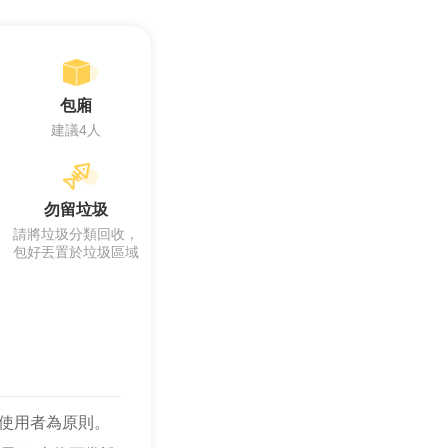
包廂
建議4人
勿留垃圾
請將垃圾分類回收，
包好丟置於垃圾區域
使用者為原則。