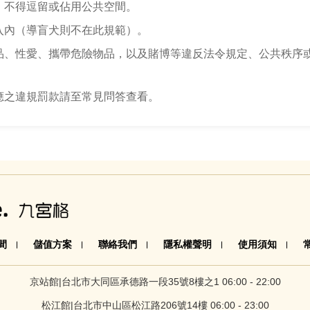
，不得逗留或佔用公共空間。
入內（導盲犬則不在此規範）。
品、性愛、攜帶危險物品，以及賭博等違反法令規定、公共秩序
應之違規罰款請至常見問答查看。
間
儲值方案
聯絡我們
隱私權聲明
使用須知
京站館|台北市大同區承德路一段35號8樓之1 06:00 - 22:00
松江館|台北市中山區松江路206號14樓 06:00 - 23:00