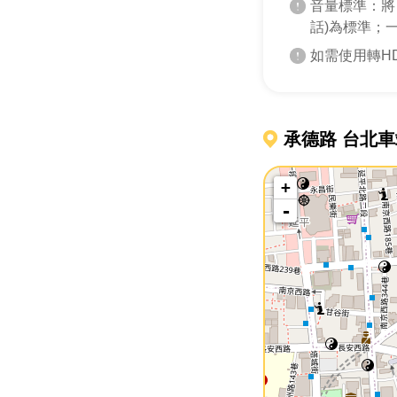
音量標準：將
話)為標準；
如需使用轉H
承德路 台北車
+
-