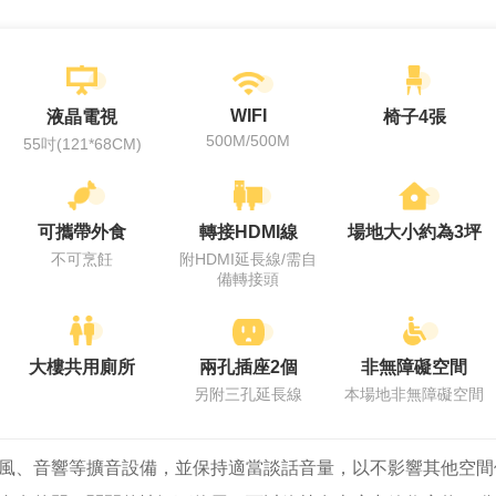
WIFI
液晶電視
椅子4張
500M/500M
55吋(121*68CM)
可攜帶外食
轉接HDMI線
場地大小約為3坪
不可烹飪
附HDMI延長線/需自
備轉接頭
大樓共用廁所
兩孔插座2個
非無障礙空間
另附三孔延長線
本場地非無障礙空間
風、音響等擴音設備，並保持適當談話音量，以不影響其他空間