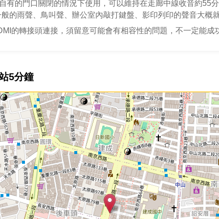
自有的門口關閉的情況下使用，可以維持在走廊中線收音約55分
一般的雨聲、鳥叫聲、辦公室內敲打鍵盤、影印列印的聲音大概就
DMI的轉接頭連接，須留意可能會有相容性的問題，不一定能成
站5分鐘