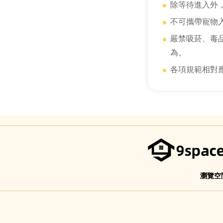
除等待進入外
不可攜帶寵物
嚴禁吸菸、毒
為。
各項規範相對
瀏覽空